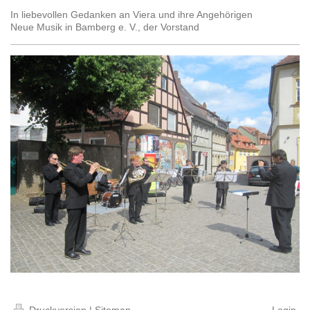
In liebevollen Gedanken an Viera und ihre Angehörigen
Neue Musik in Bamberg e. V., der Vorstand
Druckversion
|
Sitemap
Login