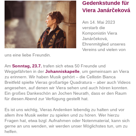
Gedenkstunde für
Viera Janárčeková
Am 14. Mai 2023
verstarb die
Komponistin Viera
Janárčeková,
Ehrenmitglied unseres
Vereins und vielen von
uns eine liebe Freundin.
Am
Sonntag, 23.7.
trafen sich etwa 50 Freunde und
Weggefährten in der
Johanniskapelle
, um gemeinsam an Viera
zu erinnern. Wir haben Musik gehört – die Cellistin Bianca
Breitfeld spielte Vieras großartige Quadratura – aber auch Videos
angesehen, auf denen wir Viera sehen und auch hören konnten.
Ein großes Dankeschön an Jochen Neurath, dass er den Raum
für diesen Abend zur Verfügung gestellt hat.
Es ist uns wichtig, Vieras Andenken lebendig zu halten und vor
allem ihre Musik weiter zu spielen und zu hören. Wer hierzu
Fragen hat, etwa bzgl. Aufnahmen oder Notenmaterial, kann sich
gerne an uns wenden, wir werden unser Möglichstes tun, um zu
helfen.