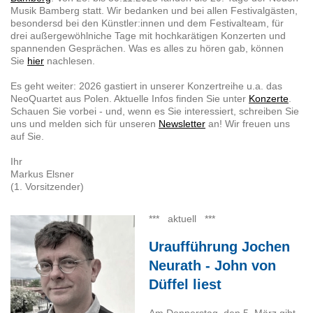
Musik Bamberg statt. Wir bedanken und bei allen Festivalgästen,
besondersd bei den Künstler:innen und dem Festivalteam, für
drei außergewöhlniche Tage mit hochkarätigen Konzerten und
spannenden Gesprächen. Was es alles zu hören gab, können
Sie
hier
nachlesen.
Es geht weiter: 2026 gastiert in unserer Konzertreihe u.a. das
NeoQuartet aus Polen. Aktuelle Infos finden Sie unter
Konzerte
.
Schauen Sie vorbei - und, wenn es Sie interessiert, schreiben Sie
uns und melden sich für unseren
Newsletter
an! Wir freuen uns
auf Sie.
Ihr
Markus Elsner
(1. Vorsitzender)
*** aktuell ***
Uraufführung Jochen
Neurath - John von
Düffel liest
Am Donnerstag, den 5. März gibt