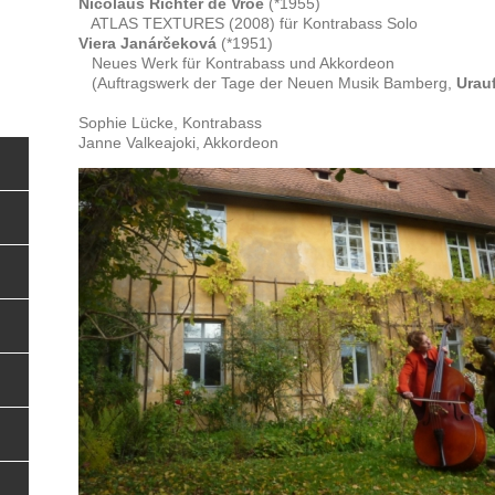
Nicolaus Richter de Vroe
(*1955)
ATLAS TEXTURES (2008) für Kontrabass Solo
Viera Janárčeková
(*1951)
Neues Werk für Kontrabass und Akkordeon
(Auftragswerk der Tage der Neuen Musik Bamberg,
Urau
Sophie Lücke, Kontrabass
Janne Valkeajoki, Akkordeon