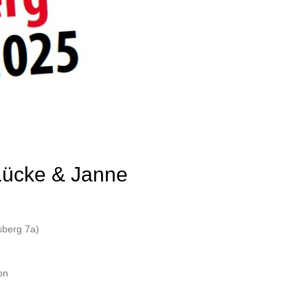
Lücke & Janne
sberg 7a)
on