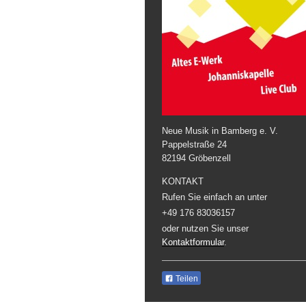
Neue Musik in Bamberg e. V.
Pappelstraße
24
82194
Gröbenzell
KONTAKT
Rufen Sie einfach an unter
+49 176 83036157
oder nutzen Sie unser
Kontaktformular
.
Teilen