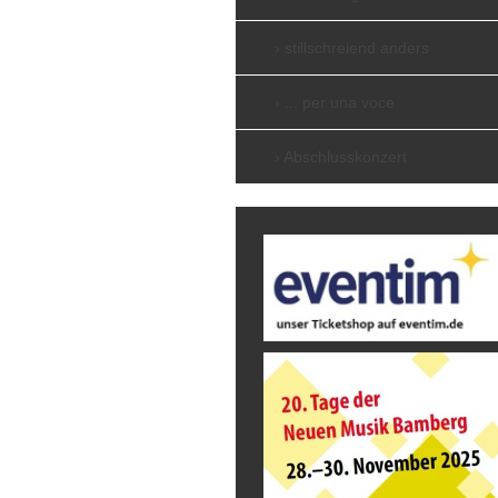
stillschreiend anders
... per una voce
Abschlusskonzert